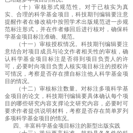
（十）审核形式规范性。对于已核实为真
实、合理的科学基金项目，科技期刊编辑要注意
提醒作者在修改稿中按照学术出版规范进一步规
范标注形式，并在作者修回后进行核对，确保科
学基金项目标注准确、规范。
（十一）审核授权情况。科技期刊编辑要注
意结合对项目成员与论文作者相关性的审核，确
认科学基金项目标注是否得到项目负责人的许
可，必要时向项目负责人核实项目标注的授权许
可情况，考察是否存在擅自标注他人科学基金项
目的情况。
（十二）审核标注数量。对标注多项科学基
金项目的论文，科技期刊编辑要具体确认每个项
目的哪些研究内容支撑论文研究内容，必要时可
要求作者提供说明材料，考察是否存在简单罗列
多项科学基金项目的情况。
四、丰富科学基金项目标注的新型出版实践