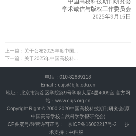
中国高校科技期刊研究会
学术诚信与版权工作委员会
2025年9月16日
上一篇：关于公布2025年度中国...
下一篇：关于2025年中国高校科...
电话：010-82889118
Email：cujs@bjfu.edu.cn
地址：北京市海淀区学院路9号学府大厦4层4009室 官方网
站：www.cujs.org.cn
Copyright Right © 2000-2020中国高校科技期刊研究会(原
中国高等学校自然科学学报研究会)
ICP备案号/经营许可证号：
京ICP备16002217号-2
技
术支持：中科服