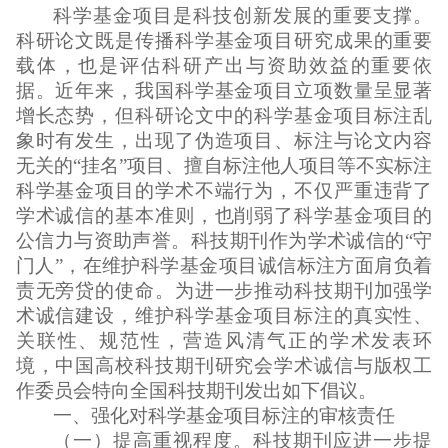
科学基金项目是科技创新发展的重要支撑。
科研论文既是传播科学基金项目研究成果的重要
载体，也是评估科研产出与资助效益的重要依
据。近年来，我国科学基金项目立项数量呈显著
增长态势，但科研论文中的科学基金项目标注乱
象时有发生，出现了伪造项目、标注与论文内容
无关的“挂名”项目、擅自标注他人项目等不实标注
科学基金项目的学术不端行为，不仅严重违背了
学术诚信的基本准则，也削弱了科学基金项目的
公信力与资助声誉。科技期刊作为学术诚信的“守
门人”，在维护科学基金项目诚信标注方面肩负着
责无旁贷的使命。为进一步推动科技期刊加强学
术诚信建设，维护科学基金项目标注的真实性、
关联性、规范性，营造风清气正的学术发表环
境，中国高校科技期刊研究会学术诚信与版权工
作委员会特向全国科技期刊发出如下倡议。
一、强化对科学基金项目标注的审核责任
（一）提高重
视程度。科技期刊应进一步提