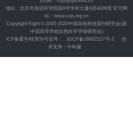
Email：cujs@bjfu.edu.cn
地址：北京市海淀区学院路9号学府大厦4层4009室 官方网
站：www.cujs.org.cn
Copyright Right © 2000-2020中国高校科技期刊研究会(原
中国高等学校自然科学学报研究会)
ICP备案号/经营许可证号：
京ICP备16002217号-2
技
术支持：中科服